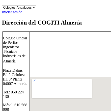
Iniciar sesión
Dirección del COGITI Almería
Colegio Oficial
de Peritos
Ingenieros
Técnicos
Industriales de
Almería
.
Plaza Dalías,
Edif. Celulosa
III, 3ª Planta
04007 Almería.
Tel.: 950 224
130
Móvil: 610 568
008