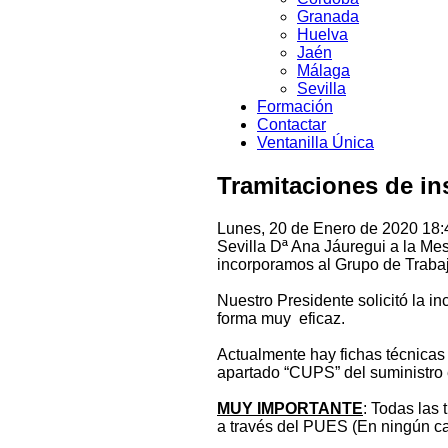
Granada
Huelva
Jaén
Málaga
Sevilla
Formación
Contactar
Ventanilla Única
Tramitaciones de i
Lunes, 20 de Enero de 2020 18:
Sevilla Dª Ana Jáuregui a la Me
incorporamos al Grupo de Traba
Nuestro Presidente solicitó la i
forma muy eficaz.
Actualmente hay fichas técnicas
apartado “CUPS” del suministro e
MUY IMPORTANTE
: Todas las
a través del PUES (En ningún ca