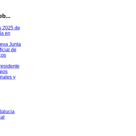
b...
s 2025 de
ía en
ueva Junta
icial de
cos
residente
gios
riales y
dalucia
ial