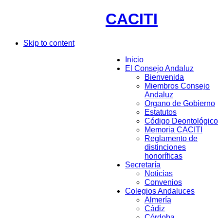
CACITI
Skip to content
Inicio
El Consejo Andaluz
Bienvenida
Miembros Consejo
Andaluz
Organo de Gobierno
Estatutos
Código Deontológico
Memoria CACITI
Reglamento de
distinciones
honoríficas
Secretaría
Noticias
Convenios
Colegios Andaluces
Almería
Cádiz
Córdoba