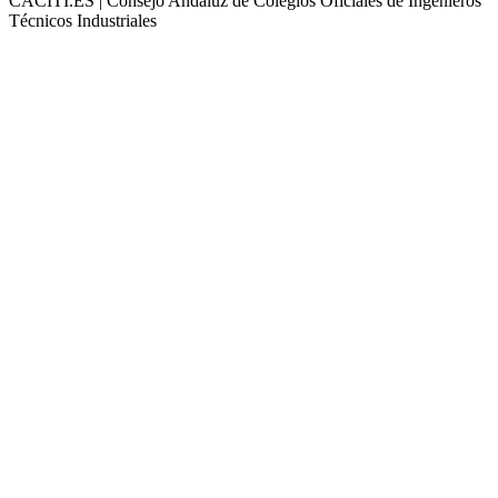
CACITI.ES | Consejo Andaluz de Colegios Oficiales de Ingenieros
Técnicos Industriales