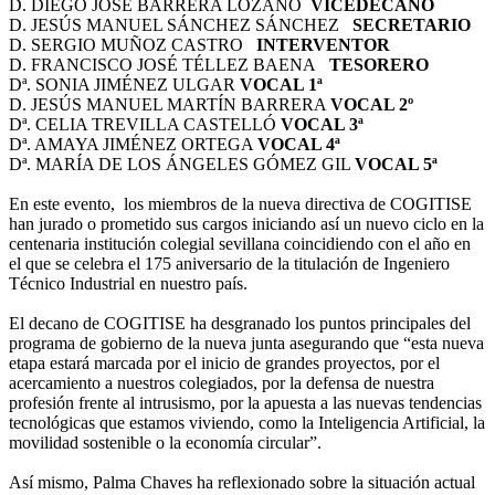
D. DIEGO JOSÉ BARRERA LOZANO
VICEDECANO
D. JESÚS MANUEL SÁNCHEZ SÁNCHEZ
SECRETARIO
D. SERGIO MUÑOZ CASTRO
INTERVENTOR
D. FRANCISCO JOSÉ TÉLLEZ BAENA
TESORERO
Dª. SONIA JIMÉNEZ ULGAR
VOCAL 1ª
D. JESÚS MANUEL MARTÍN BARRERA
VOCAL 2º
Dª. CELIA TREVILLA CASTELLÓ
VOCAL 3ª
Dª. AMAYA JIMÉNEZ ORTEGA
VOCAL 4ª
Dª. MARÍA DE LOS ÁNGELES GÓMEZ GIL
VOCAL 5ª
En este evento, los miembros de la nueva directiva de COGITISE
han jurado o prometido sus cargos iniciando así un nuevo ciclo en la
centenaria institución colegial sevillana coincidiendo con el año en
el que se celebra el 175 aniversario de la titulación de Ingeniero
Técnico Industrial en nuestro país.
El decano de COGITISE ha desgranado los puntos principales del
programa de gobierno de la nueva junta asegurando que “esta nueva
etapa estará marcada por el inicio de grandes proyectos, por el
acercamiento a nuestros colegiados, por la defensa de nuestra
profesión frente al intrusismo, por la apuesta a las nuevas tendencias
tecnológicas que estamos viviendo, como la Inteligencia Artificial, la
movilidad sostenible o la economía circular”.
Así mismo, Palma Chaves ha reflexionado sobre la situación actual